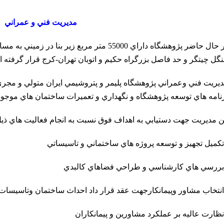
مديريت فني و عمراني
گل چيتگر و حد فاصل بزرگراه حكيم و اتوبان تهران-كرج قرار گرفته 
يريت فني وعمراني پژوهشگاه پليمر و پتروشيمي ايران متولي و مجر
نامه هاي توسعه پژوهشگاه و نگهداري و تعميرات ساختمان هاي موجود
ن مديريت جهت دستيابي به اهداف فوق نسبت به انجام فعاليت هاي ذيل 
تكميل تجهيز و توسعه پروژه هاي ساختماني و تاسيساتي
بررسي هاي كارشناسي و طراحي فضاهاي كالبدي
انتخاب مشاور وپيمانكارجهت عقد قرار داد احداث ساختمان وتاسيسات
نظارت عاليه بر عملكرد مشاورين و پيمانكاران