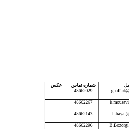
یل
شماره تماس
عکس
48662029
ghaffari@ 
48662267
k.mousavi
48662143
h.bayat@i
48662296
B.Bozorgi@