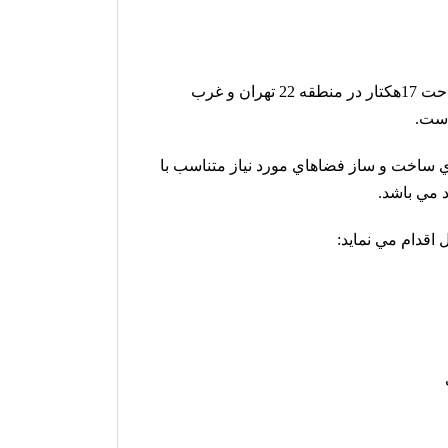
در حال حاضر پژوهشگاه داراي 55000 متر مربع زير بنا در زميني به مساحت 17هكتار در منطقه 22 تهران و غرب
است.
ي ساخت و ساز فضاهاي مورد نياز متناسب با
 مي باشد.
اقدام مي نمايد: