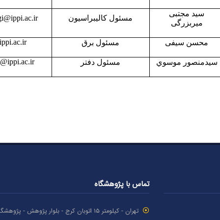
سید مجتبی
مسئول کالیبراسیون
i@ippi.ac.ir
میربزرگی
ppi.ac.ir
محسن سیفی
مسئول برق
ippi.ac.ir
سيدمنصور موسوي
مسئول دفتر
تماس با پژوهشگاه
تهران - کیلومتر ۱۵ اتوبان کرج - بلوار پژوهش - پژوهش