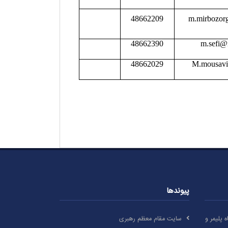
48662209
m.mirbozorg
48662390
m.sefi@i
48662029
M.mousavi@
پیوندها
گاه پلیمر و
سایت مقام معظم رهبری