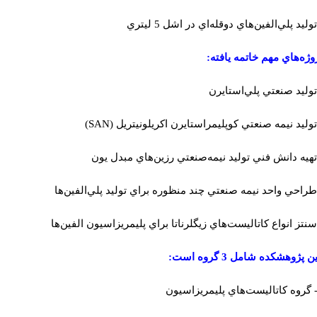
توليد پلي‌الفين‌هاي دوقله‌اي در اشل 5 ليتري
وژه‌هاي مهم خاتمه يافته
:
توليد صنعتي پلي‌استايرن
توليد نيمه صنعتي كوپليمراستايرن اكريلونيتريل (SAN)
تهيه دانش فني توليد نيمه‌صنعتي رزين‌هاي مبدل يون
طراحي واحد نيمه صنعتي چند منظوره براي توليد پلي‌الفين‌ها
سنتز انواع كاتاليست‌هاي زيگلرناتا براي پليمريزاسيون الفين‌ها
ين پژوهشكده شامل 3
گروه است
: