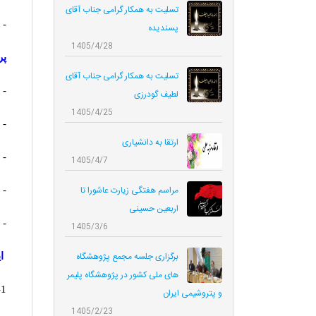
تسلیت به همکار گرامی جناب آقای
- 
پسندیده
1405/4/28
پر
تسلیت به همکار گرامی جناب آقای
- 
لطیف گودرزی
1405/4/25
- 
ارتقا به دانشیاری
- 
1405/4/7
مراسم هفتگی زیارت عاشورا تا
- 
اربعین حسینی
- 
1405/3/6
برگزاری جلسه مجمع پژوهشگاه
ا
های ملی کشور در پژوهشگاه پلیمر
1- گروه كاتاليست‌هاي پليمريزاسيون
و پتروشیمی ایران
1405/2/23