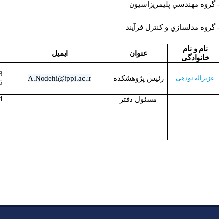
نام و نام
عنوان
ایمیل
خانوادگی
8
عزیزاله نودهی
رئیس پژوهشکده
A.Nodehi@ippi.ac.ir
5
4
مسئول دفتر