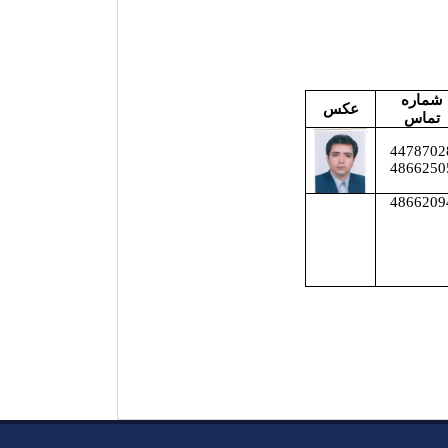
شماره
عکس
تماس
4478702
4866250
4866209