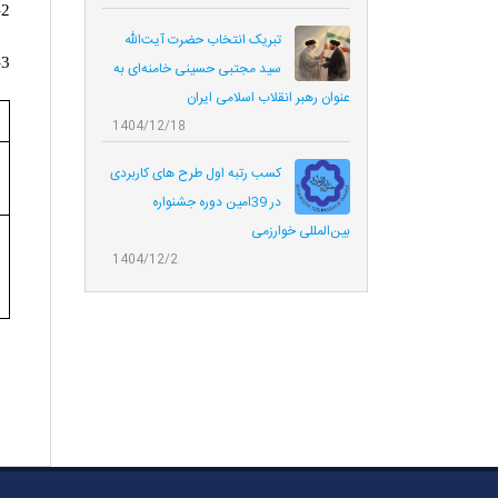
2- گروه مهندسي پليمريزاسيون
تبریک انتخاب حضرت آیت‌الله
3- گروه مدلسازي و كنترل فرآيند
سید مجتبی حسینی خامنه‌ای به
عنوان رهبر انقلاب اسلامی ایران
1404/12/18
کسب رتبه اول طرح های کاربردی
در 39امین دوره جشنواره
بین‌المللی خوارزمی
1404/12/2