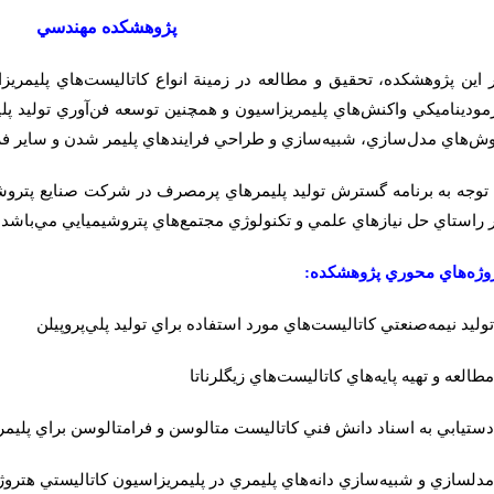
پژوهشكده مهندسي
 اين پژوهشكده، تحقيق و مطالعه در زمينة انواع كاتاليست‌هاي پليمريز
موديناميكي واكنش‌هاي پليمريزاسيون و همچنين توسعه فن‌آوري توليد پلي
ش‌هاي مدل‌سازي، شبيه‌سازي و طراحي فرايند‌هاي پليمر شدن و ساير فرا
 توجه به برنامه گسترش توليد پليمرهاي پرمصرف در شركت صنايع پتروشي
 راستاي حل نيازهاي علمي و تكنولوژي مجتمع‌هاي پتروشيميايي مي‌باشد.
وژه‌هاي محوري پژوهشكده
:
توليد نيمه‌صنعتي كاتاليست‌هاي مورد استفاده براي توليد پلي‌پروپيلن
مطالعه و تهيه پايه‌هاي كاتاليست‌هاي زيگلرناتا
دستيابي به اسناد دانش فني كاتاليست متالوسن و فرامتالوسن براي پليم
مدلسازي و شبيه‌سازي دانه‌هاي پليمري در پليمريزاسيون كاتاليستي هتروژن