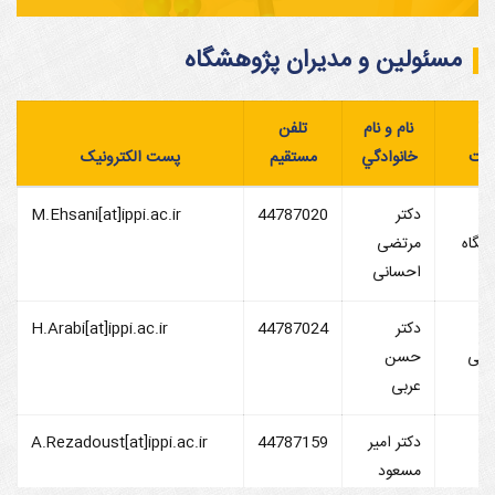
مسئولين و مديران پژوهشگاه
نام و نام
تلفن
مت
خانوادگي
مستقيم
پست الکترونیک
س
دکتر
44787020
M.Ehsani[at]ippi.ac.ir
شگاه
مرتضی
احسانی
ن
دکتر
44787024
H.Arabi[at]ippi.ac.ir
هشی
حسن
عربی
ن
دکتر امیر
44787159
A.Rezadoust[at]ippi.ac.ir
ری
مسعود