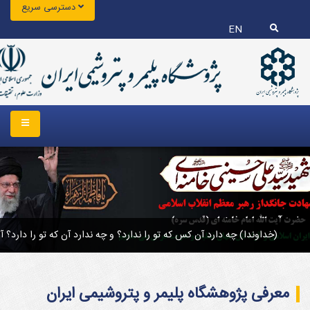
دسترسی سریع
EN
	(خداوندا) چه دارد آن کس که تو را ندارد؟ و چه ندارد آن که تو را دارد؟ آن کس که به جای تو چیز دیگری را پسندد و به آ
معرفی پژوهشگاه پلیمر و پتروشیمی ایران